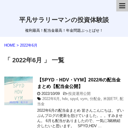
平凡サラリーマンの投資体験談
複利最高！配当金最高！年金問題ぶっとばせ！
HOME
>
2022年6月
「 2022年6月 」 一覧
【SPYD・HDV・VYM】2022/6の配当金
まとめ【配当金公開】
2022/10/09
-
投資運用公開
2022年6月
,
hdv
,
spyd
,
vym
,
分配金
,
米国ETF
,
配
当金
2022年6月の配当金まとめ 皆さんこんにちは。 ずい
ぶんブログの更新を怠けていました。。。すみませ
ん。 6月も配当がありましたので、一気に3銘柄紹
介したいと思います。 SPYD,HDV …