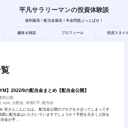
平凡サラリーマンの投資体験談
複利最高！配当金最高！年金問題ぶっとばせ！
趣味＆雑談
プロフィール
投資スタイ
一覧
VYM】2022/9の配当金まとめ【配当金公開】
運用公開
d
,
vym
,
分配金
,
米国ETF
,
配当金
まとめ 皆さんこんにちは。 配当金公開のブログをさぼってしまってす
順調に配当金はいただいていますでしょうか？予想を大きく上回る
当金が予 …