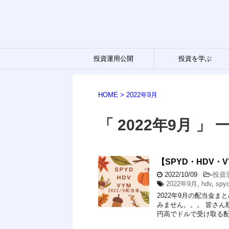
投資運用公開
投資を学ぶ
HOME
>
2022年9月
「 2022年9月 」 
【SPYD・HDV・
2022/10/09
-
投資
2022年9月
,
hdv
,
spy
2022年9月の配当金
みません。。。 皆さん
円高でドルで受け取る配