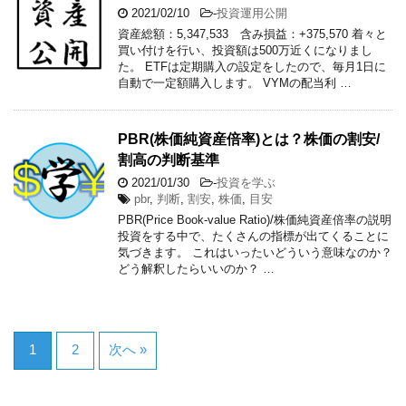
2021/02/10
-
投資運用公開
資産総額：5,347,533 含み損益：+375,570 着々と
買い付けを行い、投資額は500万近くになりまし
た。 ETFは定期購入の設定をしたので、毎月1日に
自動で一定額購入します。 VYMの配当利 …
PBR(株価純資産倍率)とは？株価の割安/
割高の判断基準
2021/01/30
-
投資を学ぶ
pbr
,
判断
,
割安
,
株価
,
目安
PBR(Price Book-value Ratio)/株価純資産倍率の説明
投資をする中で、たくさんの指標が出てくることに
気づきます。 これはいったいどういう意味なのか？
どう解釈したらいいのか？ …
1
2
次へ »