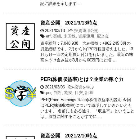
記に詳細を示します …
資産公開 2021/3/13時点
2021/03/13
-
投資運用公開
etf
,
実績
,
米国株
,
資産運用
,
配当金
資産総額：7,048,938 含み損益：+962,245 3月の
資産総額です。2月から約170万程度増えました。 3
月も月一回の定期買い付けを行いました。最近の株
高をうけ含み益が3月から60万円ほど増 …
PER(株価収益率)とは？企業の稼ぐ力
2021/03/06
-
投資を学ぶ
per
,
判断
,
割安
,
目安
,
計算
PER(Price Earnings Ratio)/株価収益率の説明 今回
はPER(株価収益率)について説明していきたいとも
います。 名前にもある通り、「収益率」ということ
は、収益に関することがすでに …
資産公開 2021/2/10時点