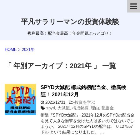
平凡サラリーマンの投資体験談
複利最高！配当金最高！年金問題ぶっとばせ！
HOME
>
2021年
「 年別アーカイブ：2021年 」 一覧
SPYD大減配 構成銘柄配当金、徹底検
証！ 2021年12月
2021/12/31
-
投資を学ぶ
spyd
,
大減配
,
構成銘柄
,
理由
,
配当金
衝撃『SPYD大減配』 2021年12月のSPYDの配当金
を見て大きな衝撃を受けた人は多いのではないでし
ょうか。 2021年12月のSPYDの配当は、 0.127557
ドル という結果になりました。 …