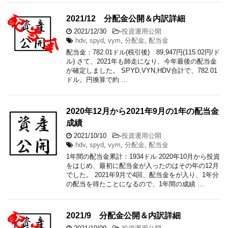
2021/12 分配金公開＆内訳詳細
2021/12/30
-
投資運用公開
hdv
,
spyd
,
vym
,
分配金
,
配当金
配当金：782.01ドル(税引後) 89,947円(115.02円/ド
ル) さて、2021年も師走になり、今年最後の配当金
が確定しました。 SPYD,VYN,HDV合計で、782.01
ドル。円換算で約 …
2020年12月から2021年9月の1年の配当金
成績
2021/10/10
-
投資運用公開
hdv
,
spyd
,
vym
,
分配金
,
配当金
1年間の配当金累計：1934ドル 2020年10月から投資
をはじめ、最初に配当金が入ったのはその年の12月
でした。 2021年9月で4回、配当金をが入り、1年分
の配当を得たことになるので、1年間の成績 …
2021/9 分配金公開＆内訳詳細